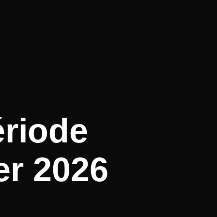
ériode
er 2026