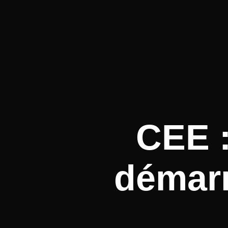
CEE :
démarr