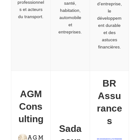
professionnel
santé,
d’entreprise,
s et acteurs
habitation,
le
du transport.
automobile
développem
et
ent durable
entreprises.
et des
astuces
financières.
BR
AGM
Assu
Cons
rance
ulting
s
Sada