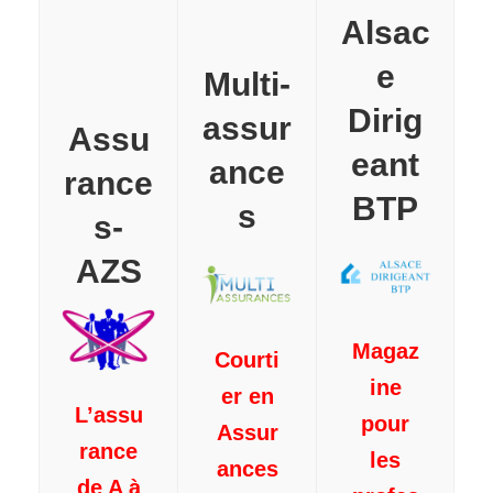
Alsac
e
Multi-
Dirig
assur
Assu
eant
ance
rance
BTP
s
s-
AZS
Magaz
Courti
ine
er en
L’assu
pour
Assur
rance
les
ances
de A à