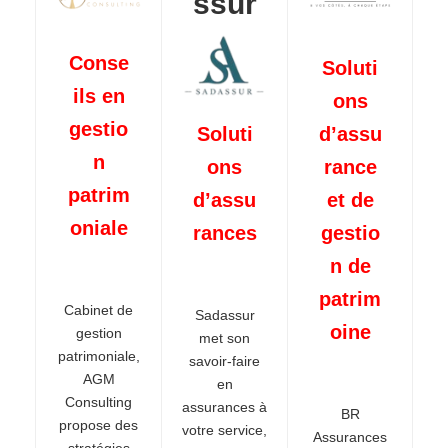
ssur
Conse
Soluti
ils en
ons
gestio
Soluti
d’assu
n
ons
rance
patrim
d’assu
et de
oniale
rances
gestio
n de
patrim
Cabinet de
Sadassur
oine
gestion
met son
patrimoniale,
savoir-faire
AGM
en
Consulting
assurances à
BR
propose des
votre service,
Assurances
stratégies