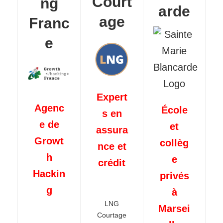
Court
ng
arde
age
Franc
e
Expert
Agenc
École
s en
e de
et
assura
Growt
collèg
nce et
h
e
crédit
Hackin
privés
g
à
LNG
Marsei
Courtage