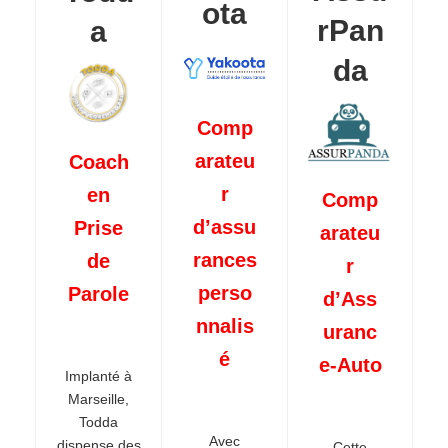
ota
rPan
a
da
Comp
arateu
Coach
r
en
Comp
d’assu
Prise
arateu
rances
de
r
perso
Parole
d’Ass
nnalis
uranc
é
e-Auto
Implanté à
Marseille,
Todda
Avec
dispense des
Cette