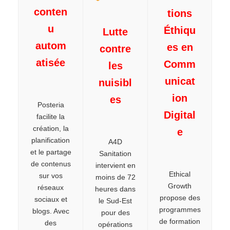
conten
tions
u
Éthiqu
Lutte
autom
es en
contre
atisée
Comm
les
unicat
nuisibl
ion
es
Posteria
Digital
facilite la
création, la
e
planification
A4D
et le partage
Sanitation
de contenus
intervient en
Ethical
sur vos
moins de 72
Growth
réseaux
heures dans
propose des
sociaux et
le Sud-Est
programmes
blogs. Avec
pour des
de formation
des
opérations