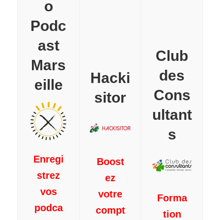
o
Podc
ast
Club
Mars
des
Hacki
eille
Cons
sitor
ultant
s
Enregi
Boost
strez
ez
vos
votre
Forma
podca
compt
tion