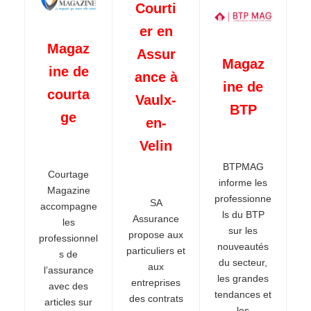
Courti
er en
Magaz
Assur
Magaz
ine de
ance à
ine de
courta
Vaulx-
BTP
ge
en-
Velin
BTPMAG
Courtage
informe les
Magazine
professionne
SA
accompagne
ls du BTP
Assurance
les
sur les
propose aux
professionnel
nouveautés
particuliers et
s de
du secteur,
aux
l’assurance
les grandes
entreprises
avec des
tendances et
des contrats
articles sur
les