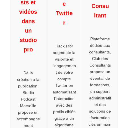
sts et
e
Consu
vidéos
Twitte
ltant
dans
r
un
Plateforme
studio
dédiée aux
Hackisitor
pro
consultants,
augmente la
Club des
visibilité et
Consultants
l’engagemen
propose un
t de votre
De la
éventail de
compte
création à la
formations,
Twitter en
publication,
un support
automatisant
Studio
administratif
l’interaction
Podcast
et des
avec des
Marseille
solutions de
profils ciblés
propose un
facturation
grâce à un
accompagne
clés en main
algorithme
ment