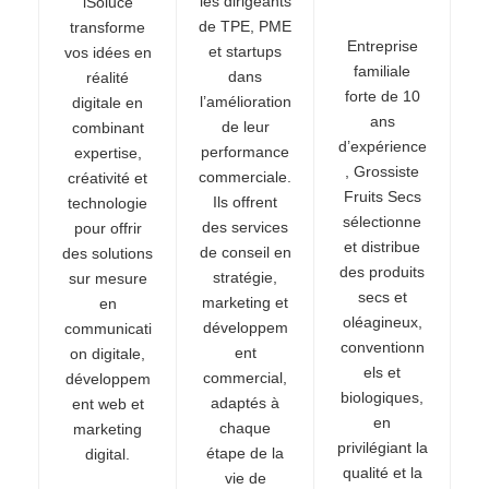
les dirigeants
iSoluce
de TPE, PME
transforme
Entreprise
et startups
vos idées en
familiale
dans
réalité
forte de 10
l’amélioration
digitale en
ans
de leur
combinant
d’expérience
performance
expertise,
, Grossiste
commerciale.
créativité et
Fruits Secs
Ils offrent
technologie
sélectionne
des services
pour offrir
et distribue
de conseil en
des solutions
des produits
stratégie,
sur mesure
secs et
marketing et
en
oléagineux,
développem
communicati
conventionn
ent
on digitale,
els et
commercial,
développem
biologiques,
adaptés à
ent web et
en
chaque
marketing
privilégiant la
étape de la
digital.
qualité et la
vie de