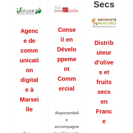
Secs
Conse
Agenc
il en
e de
Distrib
Dévelo
comm
uteur
ppeme
unicati
d’olive
nt
on
s et
Comm
digital
fruits
ercial
e à
secs
Marsei
en
lle
Franc
Aixponentiell
e
e
accompagne