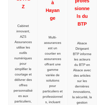
profes
à
Z
sionne
Hayan
ls du
ge
BTP
Cabinet
innovant,
AZS
Multi-
Assurances
assurances
Alsace
utilise les
est un
Dirigeant
outils
courtier en
BTP informe
numériques
assurances
les acteurs
pour
offrant une
du BTP en
simplifier le
gamme
Alsace avec
courtage et
variée de
des articles
délivrer des
solutions
sur les
offres
pour
dernières
personnalisé
particuliers et
innovations,
es aux
professionnel
la sécurité, la
particuliers,
s, incluant
gestion