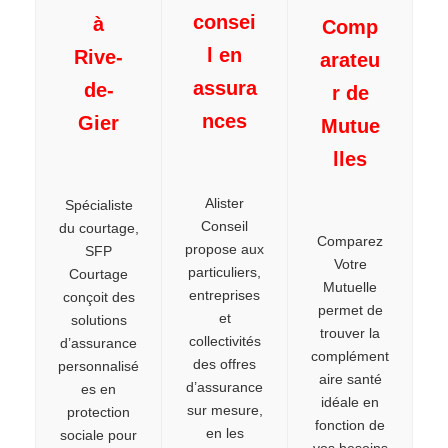
consei
à
Comp
l en
Rive-
arateu
assura
de-
r de
nces
Gier
Mutue
lles
Alister
Spécialiste
Conseil
du courtage,
Comparez
propose aux
SFP
Votre
particuliers,
Courtage
Mutuelle
entreprises
conçoit des
permet de
et
solutions
trouver la
collectivités
d’assurance
complément
des offres
personnalisé
aire santé
d’assurance
es en
idéale en
sur mesure,
protection
fonction de
en les
sociale pour