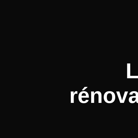
L
rénova