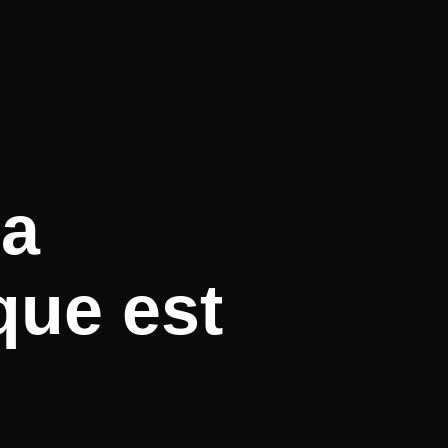
la
que est