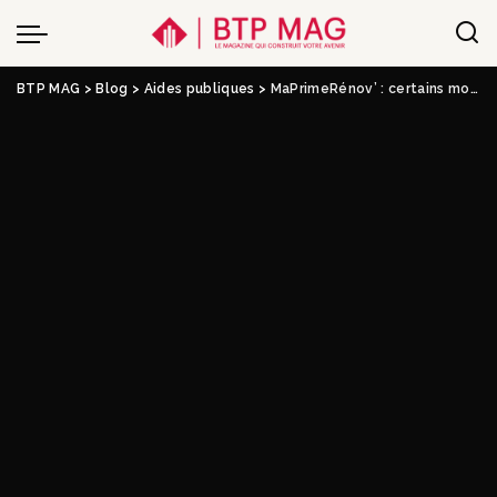
BTP MAG
>
Blog
>
Aides publiques
>
MaPrimeRénov’ : certains monogestes ne seront plus éligibles en 2026