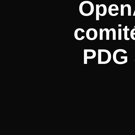
OpenA
comité
PDG 