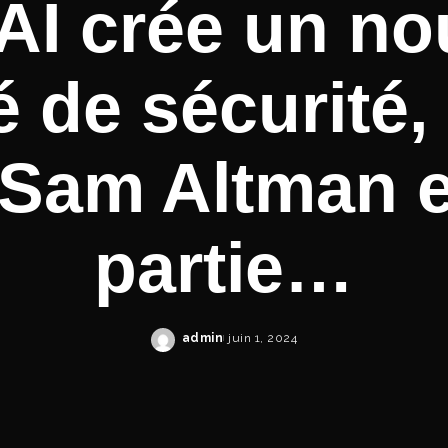
I crée un n
 de sécurité,
Sam Altman en
partie…
admin
juin 1, 2024
Posted
by