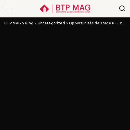
BTP MAG
>
Blog
>
Uncategorized
>
Opportunités de stage PFE 2025: Génie civil, HSE, RH, et plus chez G3C – Dreamjob.ma