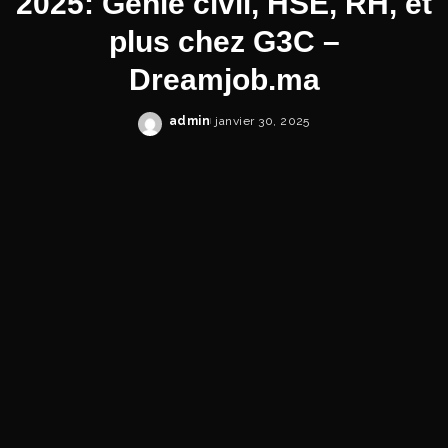
2025: Génie civil, HSE, RH, et
plus chez G3C –
Dreamjob.ma
admin
janvier 30, 2025
Posted
by