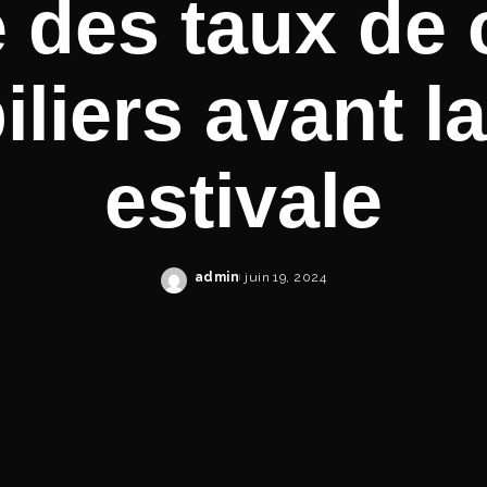
 des taux de 
liers avant l
estivale
admin
juin 19, 2024
Posted
by