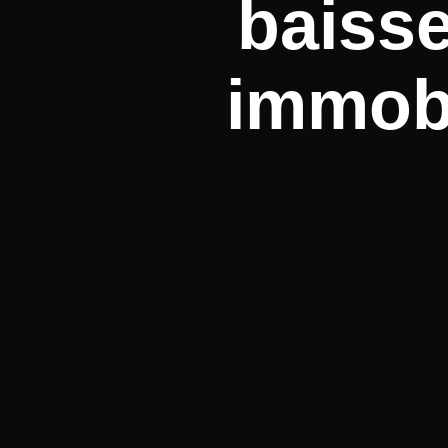
baisse
immobi