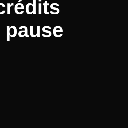
crédits
a pause