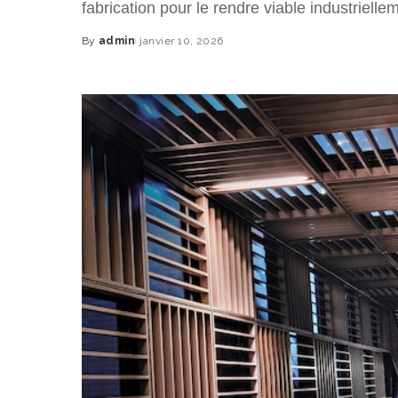
fabrication pour le rendre viable industriel
By
admin
janvier 10, 2026
Posted
by