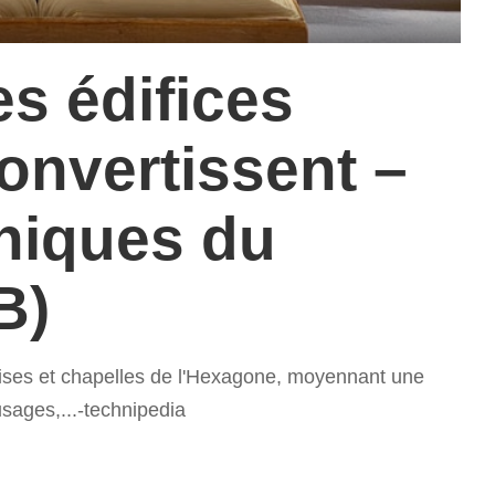
es édifices
convertissent –
niques du
– In
B)
ises et chapelles de l'Hexagone, moyennant une
usages,...-technipedia