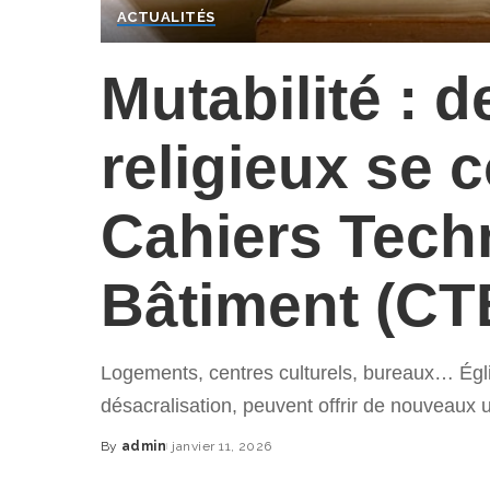
ACTUALITÉS
Mutabilité : d
religieux se 
Cahiers Tech
Bâtiment (CT
Logements, centres culturels, bureaux… Égl
désacralisation, peuvent offrir de nouveaux 
By
admin
janvier 11, 2026
Posted
by