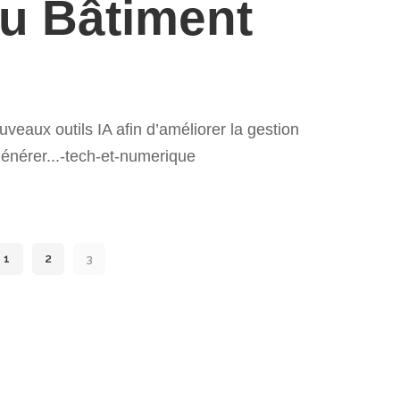
u Bâtiment
uveaux outils IA afin d’améliorer la gestion
générer...-tech-et-numerique
1
2
3