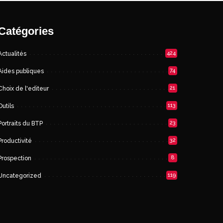
Catégories
424
Actualités
74
Aides publiques
21
Choix de l'editeur
113
Outils
23
Portraits du BTP
32
Productivité
8
Prospection
119
Uncategorized