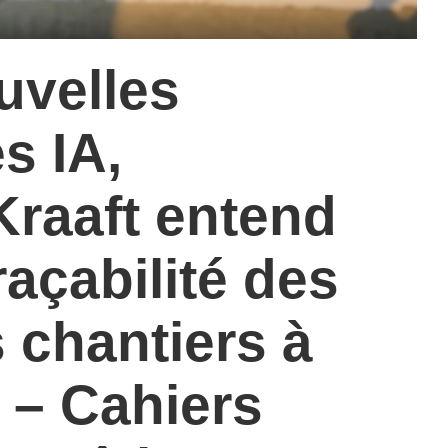
uvelles
s IA,
 Kraaft entend
– In
raçabilité des
 chantiers à
 – Cahiers