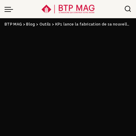
BTP MAG
>
Blog
>
Outils
>
KP1 lance la fabrication de sa nouvelle dalle alvéolée DSL 40 à l’usine de Ciel (71) : un investissement industriel de 300.000 euros